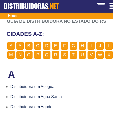
DISTRIBUIDORAS
.NET
Home
GUIA DE DISTRIBUIDORA NO ESTADO DO RS
CIDADES A-Z:
A
Á
B
C
D
E
F
G
H
I
J
L
M
N
O
P
Q
R
S
T
U
V
W
X
A
Distribuidora em Acegua
Distribuidora em Agua Santa
Distribuidora em Agudo